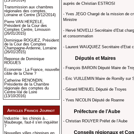
(13/10/2014)
auprès de Christian ESTROSI
Transmission aux chambres
régionales des comptes,
- Yves JEGO Chargé de la mission de cr
Lorraine et Centre (3/12/2014)
Ministre
Pierre VAN HERZELE,
Président de la Cour des
Comptes Centre, Limousin
- Hervé NOVELLI Secrétaire d’Etat char
(26/01/2015)
et consommation
Dominique ROGUEZ, Président
de la Cour des Comptes
- Laurent WAUQUIEZ Secrétaire d’Etat ch
Champagne-Ardenne, Lorraine
(26/01/2015)
Députés et Maires
Reponse de Dominique
ROGUES
- François BAROIN Député Maire de Troy
Economie : La France, nouvelle
cible de la Chine ?
- Eric VUILLEMIN Maire de Romilly sur 
Catherine RENONDIN,
Présidente de la Chambre
régionale des comptes du
- Gérard MENUEL Député de Troyes
Centre-Val de Loire
(13/10/2016)
- Yves NICOLIN Député de Roanne
Articles Francis Journot
Préfecture de l’Aube
Industrie : les chinois à...
- Christian ROUYER Préfet de l’Aube
Maubeuge, faut-il s'en inquiéter
?
Conseils régionaux et Commiss
Nouvelles villes chinoises en