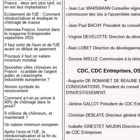
France : deux ans plus tard, où
en est leur implantation ?
- Jean Luc WARSMANN Conseiller région
commission des lois à l‘assemblée natio
Eclatement de l'UE : Comment
réindustrialiser et éradiquer le
chômage de masse
- Jean Paul BACHY Président du consei
Interview Francis Journot dans
le magazine Entreprendre
- Virginie DEVELOTTE Direction du dé
septembre 2015
Il faut sortir de l'euro et de l'UE
- Alain LOBET Direction du développe
avant un défaut de paiement
Pourquoi il faut un salaire
- Simone MIELLE Commissaire à la réind
minimum mondial
Nouvelles villes chinoises en
CDC, CDC Entreprises, OSE
France : scandale de l’argent
public et catastrophe
industrielle européenne ?
- Augustin DE ROMANET DE BEAUNE Di
Alstom symbole du
CONSIGNATIONS, President du conseil
renoncement
D'INVESTISSEMENT.
Comment a-t-on pu arriver à
40% de chômage dans le
- Jérôme GALLOT Président de CDC Ent
privé?
9 millions de chômeurs, et
- Christian DEBLAYE Directeur général 
maintenant ?
Un salaire minimum europeen
- Isabelle GINESTET NAUDIN Directrice 
Après l’euro et l’UE, la
de CDC Entreprises
réindustrialisation et la fin du
chômage de masse