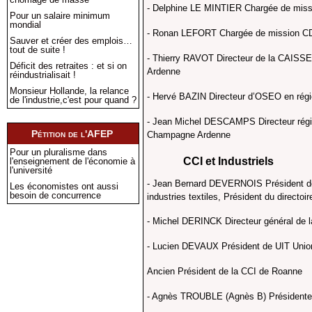
- Delphine LE MINTIER Chargée de miss
Pour un salaire minimum
mondial
- Ronan LEFORT Chargée de mission CD
Sauver et créer des emplois…
tout de suite !
- Thierry RAVOT Directeur de la CA
Déficit des retraites : et si on
Ardenne
réindustrialisait !
Monsieur Hollande, la relance
- Hervé BAZIN Directeur d’OSEO en ré
de l'industrie,c'est pour quand ?
- Jean Michel DESCAMPS Directeur rég
Pétition de l'AFEP
Champagne Ardenne
Pour un pluralisme dans
CCI et Industriels
l'enseignement de l'économie à
l'université
- Jean Bernard DEVERNOIS Président de 
Les économistes ont aussi
besoin de concurrence
industries textiles, Président du direc
- Michel DERINCK Directeur général de 
- Lucien DEVAUX Président de UIT Union
Ancien Président de la CCI de Roanne
- Agnès TROUBLE (Agnès B) Présidente 