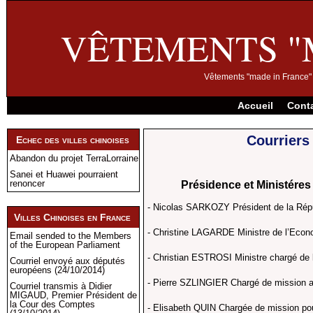
VÊTEMENTS "
Vêtements "made in France" 
Accueil
Cont
Courriers 
Echec des villes chinoises
Abandon du projet TerraLorraine
Sanei et Huawei pourraient
renoncer
Présidence et Ministére
- Nicolas SARKOZY Président de la Répu
Villes Chinoises en France
- Christine LAGARDE Ministre de l’Econom
Email sended to the Members
of the European Parliament
- Christian ESTROSI Ministre chargé de l
Courriel envoyé aux députés
européens (24/10/2014)
- Pierre SZLINGIER Chargé de mission 
Courriel transmis à Didier
MIGAUD, Premier Président de
la Cour des Comptes
- Elisabeth QUIN Chargée de mission pour