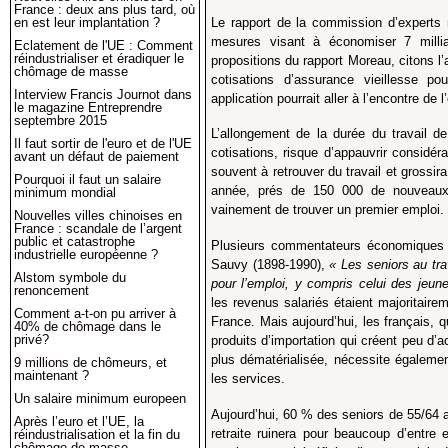
France : deux ans plus tard, où
Le rapport de la commission d’experts
en est leur implantation ?
mesures visant à économiser 7 millia
Eclatement de l'UE : Comment
réindustrialiser et éradiquer le
propositions du rapport Moreau, citons l’
chômage de masse
cotisations d’assurance vieillesse p
Interview Francis Journot dans
application pourrait aller à l’encontre de 
le magazine Entreprendre
septembre 2015
L’allongement de la durée du travail 
Il faut sortir de l'euro et de l'UE
cotisations, risque d’appauvrir considér
avant un défaut de paiement
souvent à retrouver du travail et gross
Pourquoi il faut un salaire
année, prés de 150 000 de nouveaux a
minimum mondial
vainement de trouver un premier emploi.
Nouvelles villes chinoises en
France : scandale de l’argent
public et catastrophe
Plusieurs commentateurs économiques o
industrielle européenne ?
Sauvy (1898-1990),
« Les seniors au tra
Alstom symbole du
pour l’emploi, y compris celui des jeun
renoncement
les revenus salariés étaient majoritai
Comment a-t-on pu arriver à
France. Mais aujourd’hui, les français, q
40% de chômage dans le
privé?
produits d’importation qui créent peu d’ac
plus dématérialisée, nécessite égalemen
9 millions de chômeurs, et
maintenant ?
les services.
Un salaire minimum europeen
Aujourd’hui, 60 % des seniors de 55/64 
Après l’euro et l’UE, la
retraite ruinera pour beaucoup d’entre e
réindustrialisation et la fin du
chômage de masse