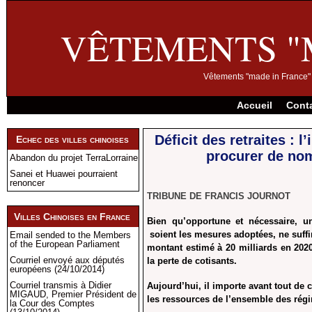
VÊTEMENTS "
Vêtements "made in France" 
Accueil
Cont
Déficit des retraites : 
Echec des villes chinoises
procurer de no
Abandon du projet TerraLorraine
Sanei et Huawei pourraient
renoncer
TRIBUNE DE FRANCIS JOURNOT
Villes Chinoises en France
Bien qu’opportune et nécessaire, u
soient les mesures adoptées, ne suffi
Email sended to the Members
of the European Parliament
montant estimé à 20 milliards en 202
Courriel envoyé aux députés
la perte de cotisants.
européens (24/10/2014)
Courriel transmis à Didier
Aujourd’hui, il importe avant tout de
MIGAUD, Premier Président de
les ressources de l’ensemble des régi
la Cour des Comptes