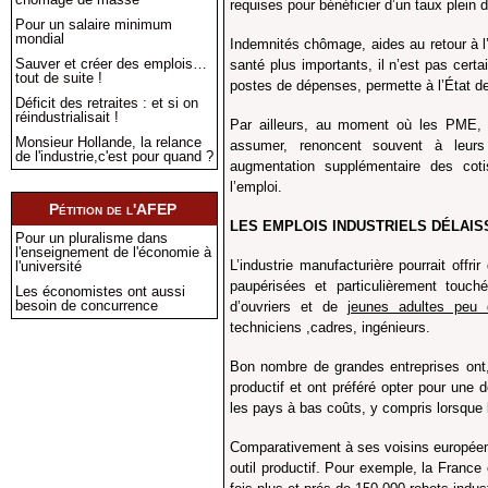
requises pour bénéficier d’un taux plein 
Pour un salaire minimum
mondial
Indemnités chômage, aides au retour à l
Sauver et créer des emplois…
santé plus importants, il n’est pas certa
tout de suite !
postes de dépenses, permette à l’État de
Déficit des retraites : et si on
réindustrialisait !
Par ailleurs, au moment où les PME, 
Monsieur Hollande, la relance
assumer, renoncent souvent à leurs
de l'industrie,c'est pour quand ?
augmentation supplémentaire des cot
l’emploi.
Pétition de l'AFEP
LES EMPLOIS INDUSTRIELS DÉLAI
Pour un pluralisme dans
l'enseignement de l'économie à
L’industrie manufacturière pourrait offr
l'université
paupérisées et particulièrement touc
Les économistes ont aussi
besoin de concurrence
d’ouvriers et de
jeunes adultes peu 
techniciens ,cadres, ingénieurs.
Bon nombre de grandes entreprises ont, 
productif et ont préféré opter pour une d
les pays à bas coûts, y compris lorsque l
Comparativement à ses voisins européens
outil productif. Pour exemple, la France