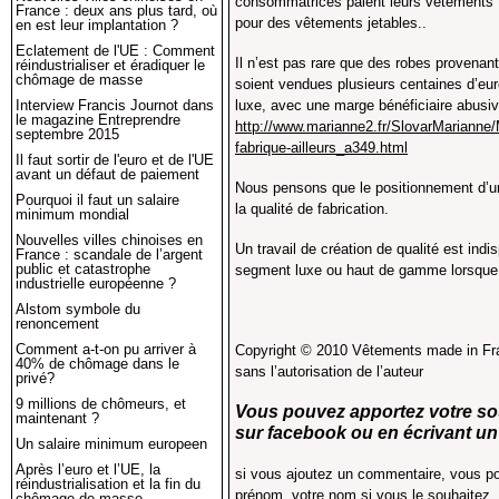
consommatrices paient leurs vêtements 
France : deux ans plus tard, où
pour des vêtements jetables..
en est leur implantation ?
Eclatement de l'UE : Comment
Il n’est pas rare que des robes provenan
réindustrialiser et éradiquer le
chômage de masse
soient vendues plusieurs centaines d’e
Interview Francis Journot dans
luxe, avec une marge bénéficiaire abusi
le magazine Entreprendre
http://www.marianne2.fr/SlovarMarianne/M
septembre 2015
fabrique-ailleurs_a349.html
Il faut sortir de l'euro et de l'UE
avant un défaut de paiement
Nous pensons que le positionnement d’un
Pourquoi il faut un salaire
la qualité de fabrication.
minimum mondial
Nouvelles villes chinoises en
Un travail de création de qualité est indi
France : scandale de l’argent
public et catastrophe
segment luxe ou haut de gamme lorsque l
industrielle européenne ?
Alstom symbole du
Francis
renoncement
Comment a-t-on pu arriver à
Copyright © 2010 Vêtements made in Fran
40% de chômage dans le
sans l’autorisation de l’auteur
privé?
9 millions de chômeurs, et
Vous pouvez apportez votre so
maintenant ?
sur facebook
ou en écrivant
un
Un salaire minimum europeen
Après l’euro et l’UE, la
si vous ajoutez un commentaire, vous po
réindustrialisation et la fin du
prénom, votre nom si vous le souhaitez, 
chômage de masse