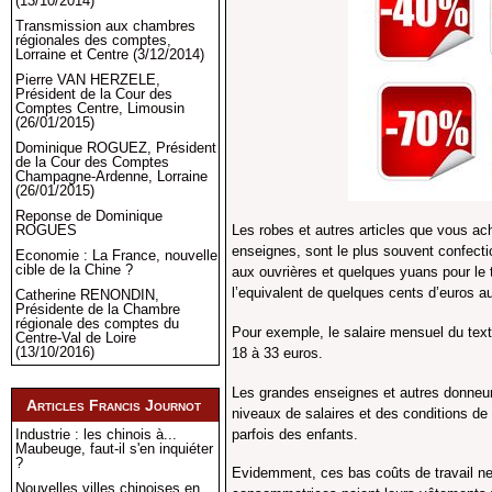
(13/10/2014)
Transmission aux chambres
régionales des comptes,
Lorraine et Centre (3/12/2014)
Pierre VAN HERZELE,
Président de la Cour des
Comptes Centre, Limousin
(26/01/2015)
Dominique ROGUEZ, Président
de la Cour des Comptes
Champagne-Ardenne, Lorraine
(26/01/2015)
Reponse de Dominique
Les robes et autres articles que vous ac
ROGUES
enseignes, sont le plus souvent confect
Economie : La France, nouvelle
cible de la Chine ?
aux ouvrières et quelques yuans pour le
l’equivalent de quelques cents d’euros 
Catherine RENONDIN,
Présidente de la Chambre
régionale des comptes du
Pour exemple, le salaire mensuel du texti
Centre-Val de Loire
(13/10/2016)
18 à 33 euros.
Les grandes enseignes et autres donneur
Articles Francis Journot
niveaux de salaires et des conditions de 
parfois des enfants.
Industrie : les chinois à...
Maubeuge, faut-il s'en inquiéter
?
Evidemment, ces bas coûts de travail ne 
Nouvelles villes chinoises en