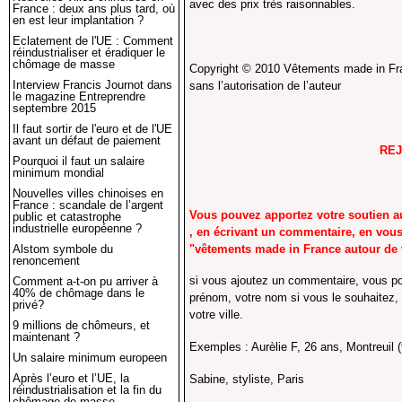
avec des prix très raisonnables.
France : deux ans plus tard, où
en est leur implantation ?
Franci
Eclatement de l'UE : Comment
réindustrialiser et éradiquer le
chômage de masse
Copyright © 2010 Vêtements made in Fran
Interview Francis Journot dans
sans l’autorisation de l’auteur
le magazine Entreprendre
septembre 2015
Il faut sortir de l'euro et de l'UE
avant un défaut de paiement
REJOIGNEZ N
Pourquoi il faut un salaire
minimum mondial
Nouvelles villes chinoises en
France : scandale de l’argent
Vous pouvez apportez votre soutien au
public et catastrophe
industrielle européenne ?
, en écrivant un commentaire, en vous 
"vêtements made in France autour de
Alstom symbole du
renoncement
si vous ajoutez un commentaire, vous po
Comment a-t-on pu arriver à
40% de chômage dans le
prénom, votre nom si vous le souhaitez, 
privé?
votre ville.
9 millions de chômeurs, et
maintenant ?
Exemples : Aurèlie F, 26 ans, Montreuil 
Un salaire minimum europeen
Après l’euro et l’UE, la
Sabine, styliste, Paris
réindustrialisation et la fin du
chômage de masse