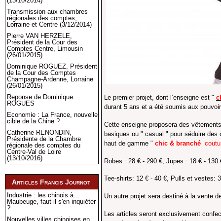
(13/10/2014)
Transmission aux chambres
régionales des comptes,
Lorraine et Centre (3/12/2014)
Pierre VAN HERZELE,
Président de la Cour des
Comptes Centre, Limousin
(26/01/2015)
Dominique ROGUEZ, Président
de la Cour des Comptes
Champagne-Ardenne, Lorraine
(26/01/2015)
Reponse de Dominique
Le premier projet, dont l’enseigne est "
c
ROGUES
durant 5 ans et a été soumis aux pouvoir
Economie : La France, nouvelle
cible de la Chine ?
Cette enseigne proposera des vêtements t
Catherine RENONDIN,
basiques ou " casual " pour séduire des
Présidente de la Chambre
haut de gamme "
chic & branché
cout
régionale des comptes du
Centre-Val de Loire
(13/10/2016)
Robes : 28 € - 290 €, Jupes : 18 € - 130
Tee-shirts: 12 € - 40 €, Pulls et vestes: 
Articles Francis Journot
Industrie : les chinois à...
Un autre projet sera destiné à la vente
Maubeuge, faut-il s'en inquiéter
?
Les articles seront exclusivement confect
Nouvelles villes chinoises en